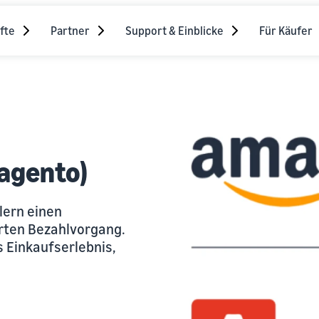
fte
Partner
Support & Einblicke
Für Käufer
agento)
ern einen
rten Bezahlvorgang.
s Einkaufserlebnis,