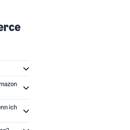
erce
 Amazon
enn ich