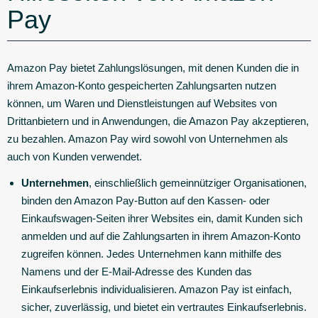
Pay
Amazon Pay bietet Zahlungslösungen, mit denen Kunden die in
ihrem Amazon-Konto gespeicherten Zahlungsarten nutzen
können, um Waren und Dienstleistungen auf Websites von
Drittanbietern und in Anwendungen, die Amazon Pay akzeptieren,
zu bezahlen. Amazon Pay wird sowohl von Unternehmen als
auch von Kunden verwendet.
Unternehmen
, einschließlich gemeinnütziger Organisationen,
binden den Amazon Pay-Button auf den Kassen- oder
Einkaufswagen-Seiten ihrer Websites ein, damit Kunden sich
anmelden und auf die Zahlungsarten in ihrem Amazon-Konto
zugreifen können. Jedes Unternehmen kann mithilfe des
Namens und der E-Mail-Adresse des Kunden das
Einkaufserlebnis individualisieren. Amazon Pay ist einfach,
sicher, zuverlässig, und bietet ein vertrautes Einkaufserlebnis.