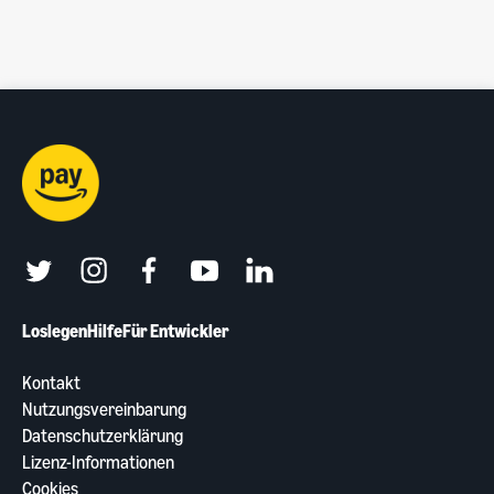
twitter
instagram
facebook
youtube
linkedin
Loslegen
Hilfe
Für Entwickler
Kontakt
Nutzungsvereinbarung
Datenschutzerklärung
Lizenz-Informationen
Cookies