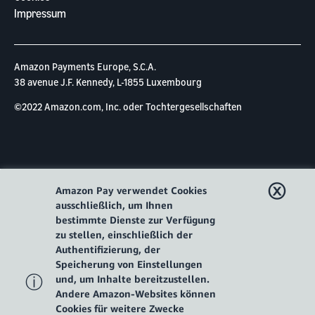
Impressum
Amazon Payments Europe, S.C.A.
38 avenue J.F. Kennedy, L-1855 Luxembourg
©2022 Amazon.com, Inc. oder Tochtergesellschaften
ⓧ
Amazon Pay verwendet Cookies
ausschließlich, um Ihnen
bestimmte Dienste zur Verfügung
zu stellen, einschließlich der
Authentifizierung, der
Speicherung von Einstellungen
ⓘ
und, um Inhalte bereitzustellen.
Andere Amazon-Websites können
Cookies für weitere Zwecke