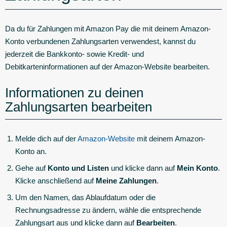
Da du für Zahlungen mit Amazon Pay die mit deinem Amazon-
Konto verbundenen Zahlungsarten verwendest, kannst du
jederzeit die Bankkonto- sowie Kredit- und
Debitkarteninformationen auf der Amazon-Website bearbeiten.
Informationen zu deinen
Zahlungsarten bearbeiten
Melde dich auf der
Amazon-Website
mit deinem Amazon-
Konto an.
Gehe auf
Konto und Listen
und klicke dann auf
Mein Konto
.
Klicke anschließend auf
Meine Zahlungen
.
Um den Namen, das Ablaufdatum oder die
Rechnungsadresse zu ändern, wähle die entsprechende
Zahlungsart aus und klicke dann auf
Bearbeiten
.