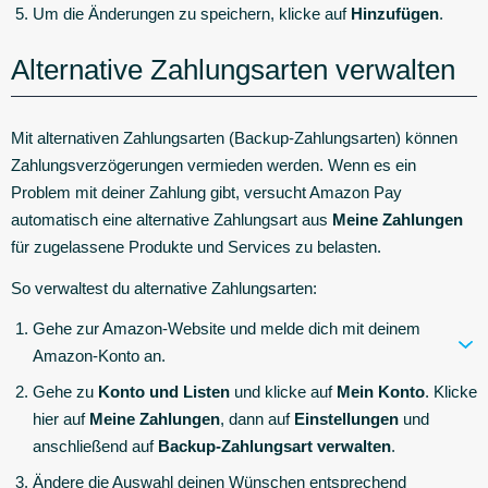
Um die Änderungen zu speichern, klicke auf
Hinzufügen
.
Alternative Zahlungsarten verwalten
Mit alternativen Zahlungsarten (Backup-Zahlungsarten) können
Zahlungsverzögerungen vermieden werden. Wenn es ein
Problem mit deiner Zahlung gibt, versucht Amazon Pay
automatisch eine alternative Zahlungsart aus
Meine Zahlungen
für zugelassene Produkte und Services zu belasten.
So verwaltest du alternative Zahlungsarten:
Gehe zur Amazon-Website und melde dich mit deinem
Amazon-Konto an.
Gehe zu
Konto und Listen
und klicke auf
Mein Konto
. Klicke
hier auf
Meine Zahlungen
, dann auf
Einstellungen
und
anschließend auf
Backup-Zahlungsart verwalten
.
Ändere die Auswahl deinen Wünschen entsprechend