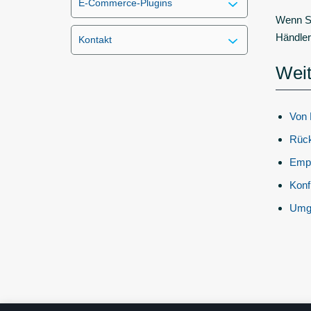
E-Commerce-Plugins
Wenn Si
Händler
Kontakt
Weit
Von 
Rück
Empf
Konf
Umg