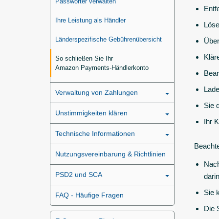
Passwörter verwalten
Entf
Ihre Leistung als Händler
Löse
Länderspezifische Gebührenübersicht
Über
Klär
So schließen Sie Ihr
Amazon Payments-Händlerkonto
Bear
Lade
Verwaltung von Zahlungen
Sie 
Unstimmigkeiten klären
Ihr 
Technische Informationen
Beachte
Nutzungsvereinbarung & Richtlinien
Nach
PSD2 und SCA
dari
Sie 
FAQ - Häufige Fragen
Die 