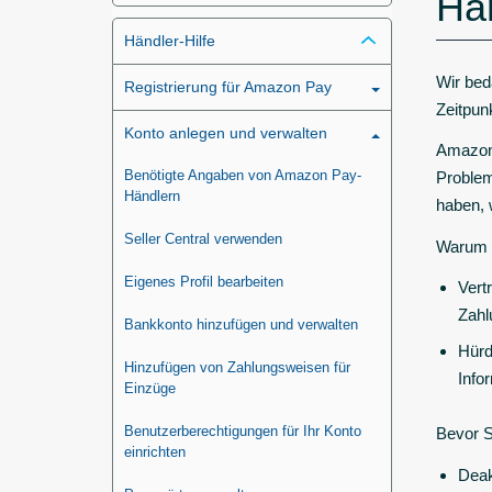
Hä
Händler-Hilfe
Wir bed
Registrierung für Amazon Pay
Zeitpun
Konto anlegen und verwalten
Amazon 
Benötigte Angaben von Amazon Pay-
Problem
Händlern
haben, 
Seller Central verwenden
Warum s
Eigenes Profil bearbeiten
Vert
Zahl
Bankkonto hinzufügen und verwalten
Hürd
Hinzufügen von Zahlungsweisen für
Info
Einzüge
Benutzerberechtigungen für Ihr Konto
Bevor S
einrichten
Deak