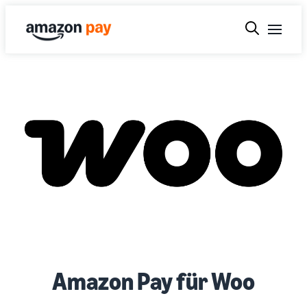
Amazon Pay für Woo