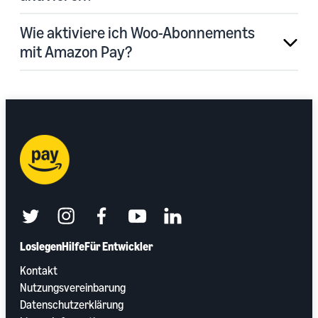
Wie aktiviere ich Woo-Abonnements
mit Amazon Pay?
twitter
instagram
facebook
youtube
linkedin
Loslegen
Hilfe
Für Entwickler
Kontakt
Nutzungsvereinbarung
Datenschutzerklärung