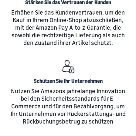
Stärken Sie das Vertrauen der Kunden
Erhöhen Sie das Kundenvertrauen, um den
Kauf in Ihrem Online-Shop abzuschließen,
mit der Amazon Pay A-to-z-Garantie, die
sowohl die rechtzeitige Lieferung als auch
den Zustand ihrer Artikel schützt.
Schützen Sie Ihr Unternehmen
Nutzen Sie Amazons jahrelange Innovation
bei den Sicherheitsstandards für E-
Commerce und für den Bezahlvorgang, um
Ihr Unternehmen vor Rückerstattungs- und
Rückbuchungsbetrug zu schützen