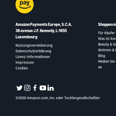
Amazon Payments Europe, S.C.A.
Shoppen m
38 avenue J.F. Kennedy, L-1855
Für Käufer
Luxembourg
Was ist Am
Beauty & G
Nutzungsvereinbarung
Wohnen & 
Datenschutzerklärung
Blog
Lizenz-Informationen
Melden Sie
Impressum
an
Cookies
twitter
instagram
facebook
youtube
linkedin
©2026 Amazon.com, Inc. oder Tochtergesellschaften