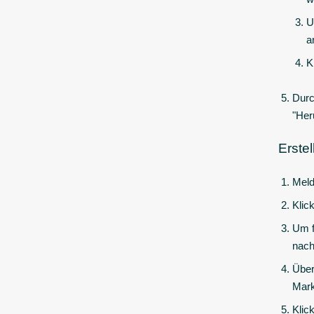
U
a
K
Durc
"Her
Erste
Meld
Klic
Um f
nach
Über
Mar
Klic