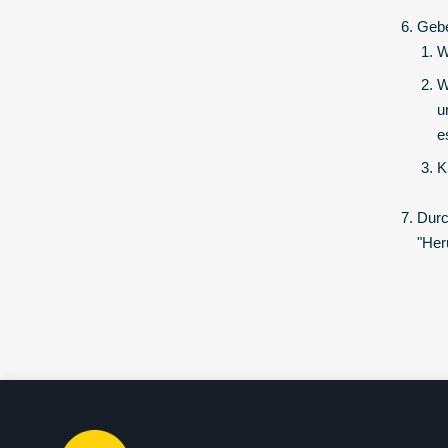
Gebe
W
W
u
e
K
Durc
"Her