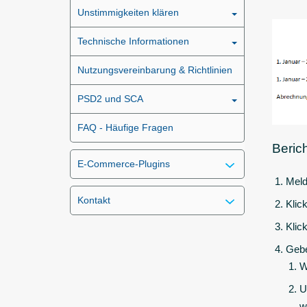
Unstimmigkeiten klären
Technische Informationen
Nutzungsvereinbarung & Richtlinien
PSD2 und SCA
FAQ - Häufige Fragen
Beric
E-Commerce-Plugins
Meld
Kontakt
Klic
Klic
Gebe
W
U
w