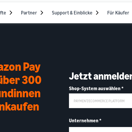
fte
Partner
Support & Einblicke
Für Käufer
azon Pay
Jetzt anmelde
 über 300
Shop-System auswählen
*
Kundinnen
inkaufen
Unternehmen
*