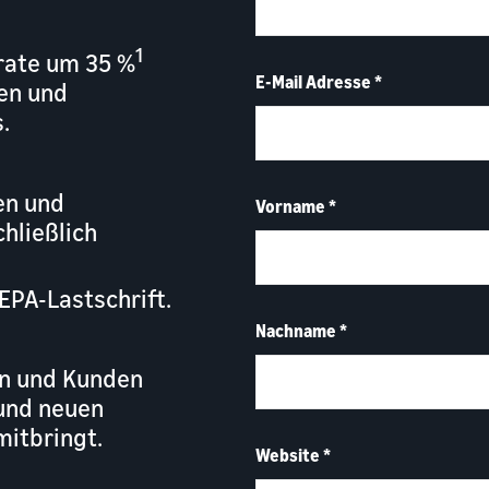
1
srate um 35 %
E-Mail Adresse
*
en und
.
en und
Vorname
*
hließlich
EPA-Lastschrift.
Nachname
*
en und Kunden
und neuen
mitbringt.
Website
*