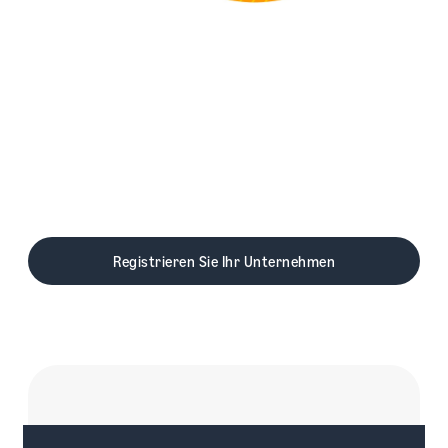
Höhere Konversionsraten
dank Amazon Pay
Amazon Pay erzielte im Durchschnitt eine
um 35% höhere Konversionsrate als die
1
eigenen Bezahlvorgänge der Händler.
Registrieren Sie Ihr Unternehmen