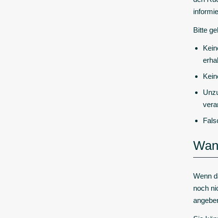
informi
Bitte g
Kein
erha
Kein
Unzu
vera
Fals
Wann
Wenn da
noch ni
angebe