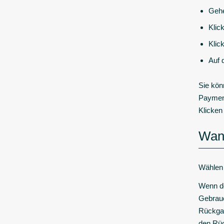
Gehe
Klic
Klic
Auf 
Sie kön
Payment
Klicken
Wann
Wählen 
Wenn de
Gebrauc
Rückgab
den Rüc