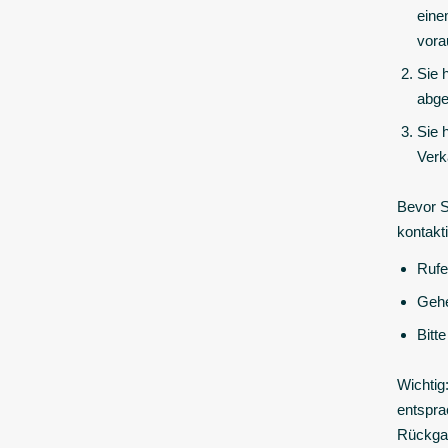
eine
vora
Sie 
abge
Sie 
Verk
Bevor S
kontakt
Rufe
Gehe
Bitt
Wichtig
entspra
Rückgab