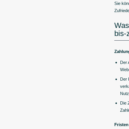
Sie kön
Zufriede
Was 
bis-
Zahlun
Der 
Webs
Der 
verk
Nutz
Die 
Zahl
Fristen