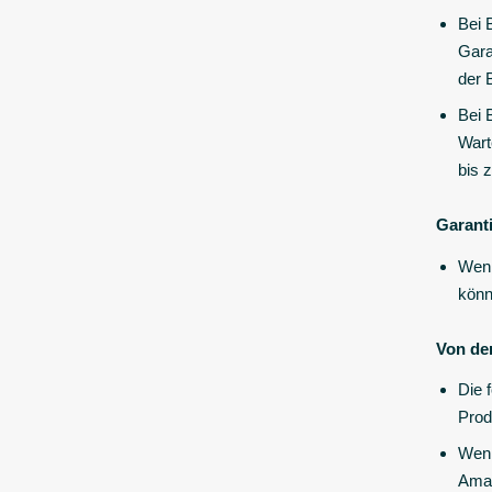
Bei 
Gara
der 
Bei 
Wart
bis 
Garant
Wenn
könn
Von de
Die 
Prod
Wenn
Amaz